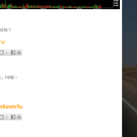
頭熱？
=TW
』FB喔！
mtKevinYu