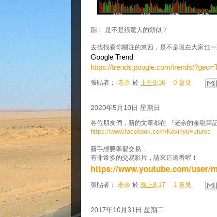
蹦！ 是不是很驚人的類似？
去找找看你關注的東西，是不是現在大家也一
Google Trend
https://trends.google.com/trends/?geo
張貼者：
老余
於
上午9:36
0 意見
2020年5月10日 星期日
各位朋友們，新的文章都在 『老余的金融筆記
https://www.facebook.com/KevinyuFutures
新手想要學習交易，
有非常多的交易影片，請來這邊看喔！
https://www.youtube.com/user/
張貼者：
老余
於
晚上8:17
1 意見
2017年10月31日 星期二