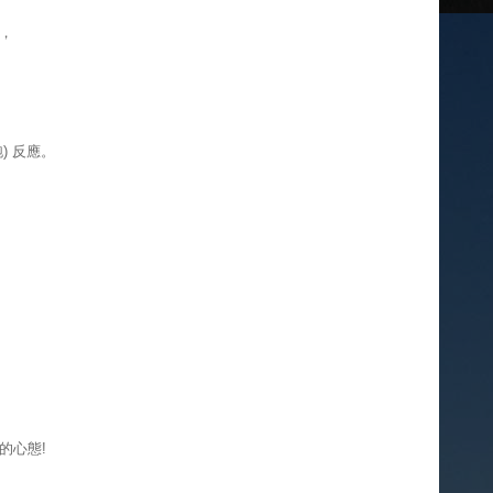
，
跑) 反應。
的心態!