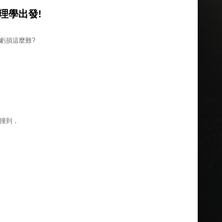
理學出發!
虧損這麼難?
撞到，