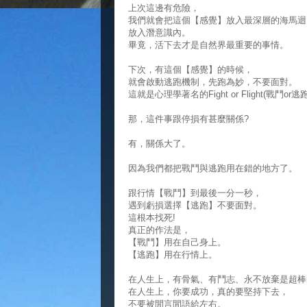
上次這邊有危險，
我們就會把這個【感覺】放入最深層的海馬迴
放入潛意識內。
畢竟，活下去才是自然界最重要的事情。
下次，有這個【感覺】的時候，
就會啟動逃跑機制，先跑為妙，不要面對。
這就是心理學著名的Fight or Flight(戰鬥or逃
那，這件事跟停損有甚麼關係?
有，關係大了。
因為我們都把戰鬥與逃跑用在錯的地方了。
跟行情【戰鬥】到最後一分一秒，
遇到虧損選擇【逃跑】不要面對。
這根本找死!
真正的作法是，
【戰鬥】用在自己身上。
【逃跑】用在行情上。
在人生上，有骨氣、有鬥志、永不放棄是超棒
在人生上，你要成功，真的要堅持下去，
不要被閒言閒語給左右。