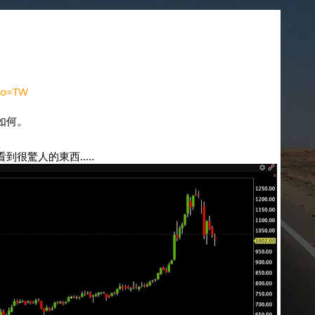
geo=TW
如何。
很驚人的東西.....