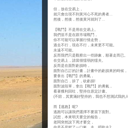
但，放在交易上，
就只會出現不到黃河心不死的勇者...
然後，然後，然後黃河就到了...
【戰鬥】不是用在交易上。
我們並不是在跟市場戰鬥，
你不可能可以掌握行情走勢，
過去不行，現在不行，未來更不可能。
永遠不可能。
反而我們只是觀察出一些跡象，順著走而已。
在交易上，請當很懦弱的懦夫。
反而是在面對虧損時，
面對自己訂的計畫，計畫中的虧損來的時候，
要拿出【戰鬥】的勇氣，
面對自己，拚了，砍虧損!
面對波段單，拿出【戰鬥】的勇氣，
看著獲利回吐，堅持住原定計畫。
(不賠，其實滿好堅持的，我也不想測試我的人
而【逃跑】呢?
逃跑可以讓我們選擇不要當下面對。
試想，本來明天要交的報告，
老闆突然說下周才要交，
你是不是鬆了一口氣，走，唱歌去?