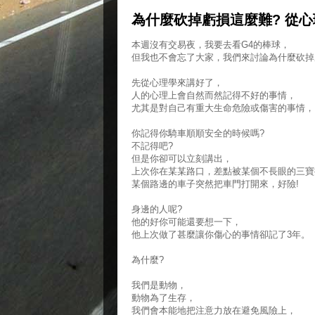
為什麼砍掉虧損這麼難? 從心
本週沒有交易夜，我要去看G4的棒球，
但我也不會忘了大家，我們來討論為什麼砍掉
先從心理學來講好了，
人的心理上會自然而然記得不好的事情，
尤其是對自己有重大生命危險或傷害的事情，
你記得你騎車順順安全的時候嗎?
不記得吧?
但是你卻可以立刻講出，
上次你在某某路口，差點被某個不長眼的三寶
某個路邊的車子突然把車門打開來，好險!
身邊的人呢?
他的好你可能還要想一下，
他上次做了甚麼讓你傷心的事情卻記了3年。
為什麼?
我們是動物，
動物為了生存，
我們會本能地把注意力放在避免風險上，