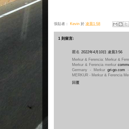
張貼者：
Kevin
於
凌晨1:58
1 則留言:
匿名
2022年4月10日 凌晨3:56
Merkur & Ferencia: Merkur & Fere
Merkur & Ferencia merkur
commu
Germany - Merkur
gri-go.com
-
MERKUR - Merkur & Ferencia Me
回覆