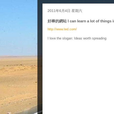
2011年6月4日 星期六
好棒的網站 I can learn a lot of things i
http://www.ted.com/
I love the slogan: Ideas worth spreading