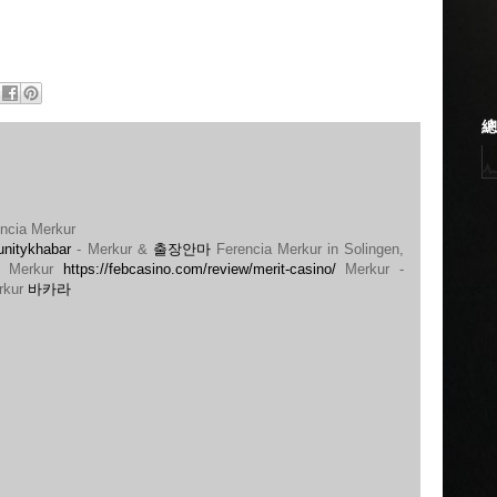
總
ncia Merkur
nitykhabar
- Merkur &
출장안마
Ferencia Merkur in Solingen,
 Merkur
https://febcasino.com/review/merit-casino/
Merkur -
rkur
바카라