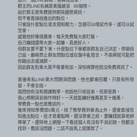
群主的LINE名稱是乘風破浪 . 85咖啡。
由於群主是免費提供期貨趨勢資訊，
但不會直接說進出的點位，
只會說什麼點位是支撐和壓力，怎樣可以嚐試作多，或可以試
空單，
感覺他好像很厲害，每天免費幫大家盯盤，
自己賺錢還帶大家一起賺，真是好人。
但群友要不要下單，什麼點位下單都是群友自己決定，停損自
己設，嚴格禁止群友問點位或在盤中亂發言，不高興就可能把
你踢出去或滅群，
因此群友對乘大莫不敬重有加，深怕得罪他就沒免費資訊了。
我後來私LINE乘大問期貨問題，他也都會回覆，只是有所保
留，不會全說。
我問他有沒有開課教學，他說他只收徒弟，但是很貴，
我心想期貨若操作得好，一天就能賺好幾萬甚至十幾萬，
學費貴一點也是應該的。
後來得知學費是5萬元，除了教學教到會為止外，還會直接告
知進出點位，這才是重點啊，還沒學會之前，要賺錢就靠老師
帶單了，還特地上網搜一下看這個人有沒有不良記錄，但都沒
找到，應該沒問題，二話不說馬上就匯款了。