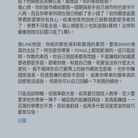
這下他開始見笑轉生氣，跟我說，你的帳號給我。
我心想，你的操作績效跟我一個期貨新手自己操作的也是半斤
八两，而且你帶單到現在我已經虧了多少錢了？若你願意退還
學費那還算你有良心。結果他竟然說他已經教我那麼多東西
了，學費不可能全退，我心想那至少也該退個4萬吧！沒想到
最後拖拖拉拉還只退了1萬5。
我LINE他說：你給的那些資料和教我的東西，要收35000塊
真的太扯了，特別是你帶單，70%以上都是虧損的，這只能說
明，你教的東西，你自己用起來都有問題，不能賺錢的知識還
要收那麼多錢。跟著你做，和我自己做，老實說沒有什麼太大
差別。 我不曉得你自己實際上的操作績效怎麼樣 ，也許你賺
錢很容易，但是我賺的都是辛苦錢。 如果你帶單的勝率高的
話那我沒話說， 但是你可以自己回顧一下前面的績效。
只能自認倒楣，但我奉勸大家，若真要花錢找人教學，至少要
要求他先帶單一陣子，確認真的能賺錢再說，若真能賺錢，一
百萬的學費也不貴，但若會虧錢，說再多什麼冠冕堂皇的技巧
都是垃圾。
回覆