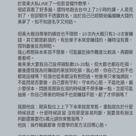
於是乘大私LINE了一些影音檔作教學，
很認真看了好多遍，還特地跑去台中上了2小時的課，人是見
到了，但卻堅持不透露姓名，由於自己已經開始編織賺大錢的
美夢了，知不知道名字又何妨。
但乘大親自帶單的績效也不理想，10次內大概只有2~3次會賺
錢，其它都是虧損的，有些單子本來是賺錢的，賺時沒有賣，
撐到最後反而倒賠。
我心想期貨本來就不簡單，可能最近操作難度比較高，再觀察
看看吧。
後來乘大要我自己設停損點數15-20點，但大都也都在吃損，
最後還怪我為何賺錢的單放到吃損，我心想，你自己之前不也
都是這樣嗎？但我也從來都沒有抱怨過。他後來只會強調說，
不能問是否要徹，自己要有守利，守本的心態，不能吃損，最
少要保本，問題是期貨在漲的時候誰不想多賺一點，怎麼可能
抽單，你自己帶單的時候不也是賺錢不跑，虧了才停損嗎？
我跟他說：期貨點位上上下下本來就是常態，重點就在於什麼
時候該走，什麼時候該留 沒有那麼容易判斷，我要是有辦法
判斷還需要花5萬元請你來教我嗎？
他說：操作輸贏都會 你要學的是方法目標心態。